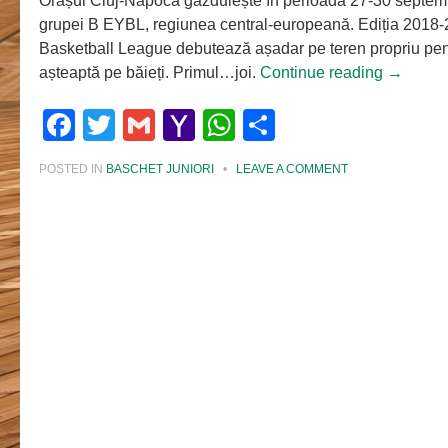
Orașul Cluj-Napoca găzduiește în perioada 27-30 septemb
grupei B EYBL, regiunea central-europeană. Ediția 2018
Basketball League debutează așadar pe teren propriu pent
așteaptă pe băieți. Primul…joi.
Continue reading
→
Facebook
Twitter
Gmail
Yahoo
WhatsApp
Share
Mail
POSTED IN
BASCHET JUNIORI
•
LEAVE A COMMENT