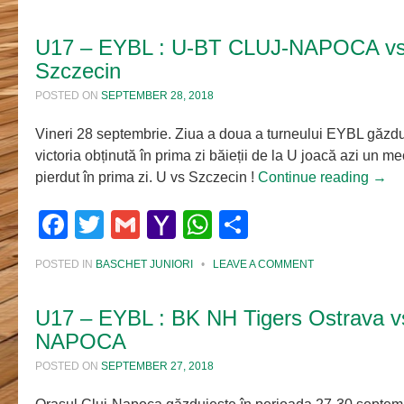
U17 – EYBL : U-BT CLUJ-NAPOCA vs
Szczecin
POSTED ON
SEPTEMBER 28, 2018
Vineri 28 septembrie. Ziua a doua a turneului EYBL găzd
victoria obținută în prima zi băieții de la U joacă azi un m
pierdut în prima zi. U vs Szczecin !
Continue reading
→
Facebook
Twitter
Gmail
Yahoo
WhatsApp
Share
Mail
POSTED IN
BASCHET JUNIORI
•
LEAVE A COMMENT
U17 – EYBL : BK NH Tigers Ostrava 
NAPOCA
POSTED ON
SEPTEMBER 27, 2018