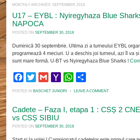
MONTHLY ARCHIVES:
SEPTEMBER 2018
U17 – EYBL : Nyiregyhaza Blue Shar
NAPOCA
POSTED ON
SEPTEMBER 30, 2018
Duminică 30 septembrie. Ultima zi a turneului EYBL organ
programează 4 meciuri. U a deschis joi turneul, azi îl va și
sunt mare formă. U-BT vs Nyiregyhaza Blue Sharks !
Cont
Facebook
Twitter
Gmail
Yahoo
WhatsApp
Share
Mail
POSTED IN
BASCHET JUNIORI
•
LEAVE A COMMENT
Cadete – Faza I, etapa 1 : CSȘ 2 C
vs CSȘ SIBIU
POSTED ON
SEPTEMBER 30, 2018
Start și la volei ! Campionatul cadetelor este primul care 