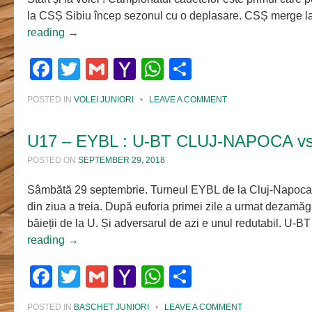
la CSȘ Sibiu încep sezonul cu o deplasare. CSȘ merge l
reading
→
Facebook
Twitter
Gmail
Yahoo
WhatsApp
Share
Mail
POSTED IN
VOLEI JUNIORI
•
LEAVE A COMMENT
U17 – EYBL : U-BT CLUJ-NAPOCA vs
POSTED ON
SEPTEMBER 29, 2018
Sâmbătă 29 septembrie. Turneul EYBL de la Cluj-Napoca
din ziua a treia. După euforia primei zile a urmat dezamăg
băieții de la U. Și adversarul de azi e unul redutabil. U-B
reading
→
Facebook
Twitter
Gmail
Yahoo
WhatsApp
Share
Mail
POSTED IN
BASCHET JUNIORI
•
LEAVE A COMMENT