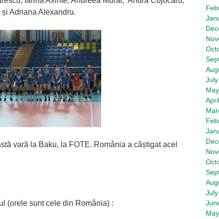
rescu, Iarina Axinte, Andreea Murar, Andra Cojocaru,
Feb
 și Adriana Alexandru.
Jan
Dec
Nov
Oct
Sep
Aug
July
May
Apri
Mar
Feb
Jan
Dec
astă vară la Baku, la FOTE. România a câștigat acel
Nov
Oct
Sep
Aug
July
ul (orele sunt cele din România) :
Jun
May