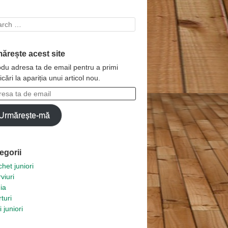
rch
ărește acest site
odu adresa ta de email pentru a primi
ficări la apariția unui articol nou.
esa
Urmărește-mă
l
egorii
het juniori
rviuri
ia
turi
i juniori