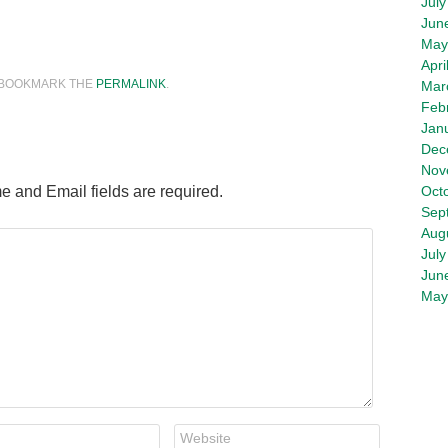
July
Jun
tsApp
hare
May
Apri
 BOOKMARK THE
PERMALINK
.
Mar
Feb
Jan
Dec
Nov
e and Email fields are required.
Oct
Sep
Aug
July
Jun
May