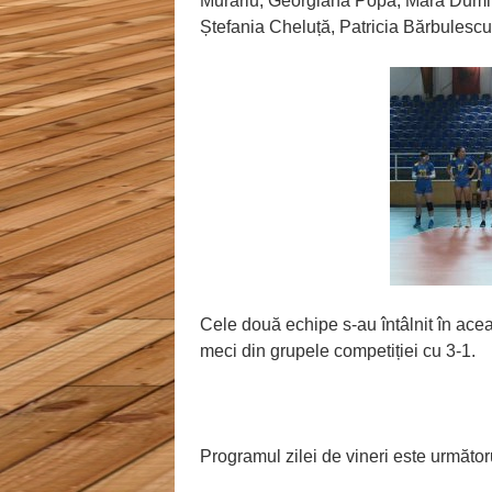
Murariu, Georgiana Popa, Mara Dumit
Ștefania Cheluță, Patricia Bărbulescu
Cele două echipe s-au întâlnit în ace
meci din grupele competiției cu 3-1.
Programul zilei de vineri este următor