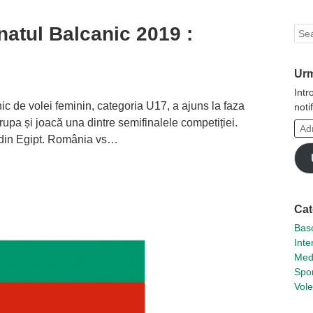
atul Balcanic 2019 :
Sea
Urm
Intr
c de volei feminin, categoria U17, a ajuns la faza
noti
rupa și joacă una dintre semifinalele competiției.
Adr
 din Egipt. România vs…
ta
de
emai
Cat
Basc
Inte
Med
Spor
Vole