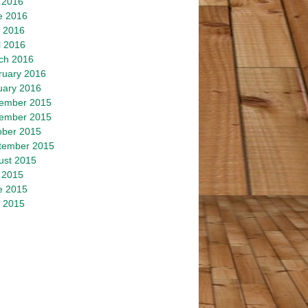
 2016
e 2016
 2016
l 2016
ch 2016
ruary 2016
uary 2016
ember 2015
ember 2015
ober 2015
tember 2015
ust 2015
 2015
e 2015
 2015