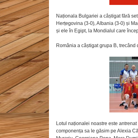
Naționala Bulgariei a câștigat fără se
Herțegovina (3-0), Albania (3-0) și 
și ele în Egipt, la Mondialul care înce
România a câștigat grupa B, trecând d
Lotul naționalei noastre este antrenat
componența sa le găsim pe Alexia Că