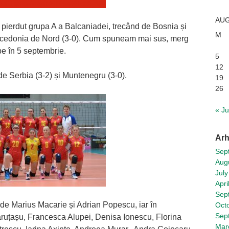
AUG
t pierdut grupa A a Balcaniadei, trecând de Bosnia și
M
Macedonia de Nord (3-0). Cum spuneam mai sus, merg
pe în 5 septembrie.
5
12
e Serbia (3-2) și Muntenegru (3-0).
19
26
« Ju
Arh
Sep
Aug
July
Apri
Sep
 de Marius Macarie și Adrian Popescu, iar în
Oct
Sep
ruțașu, Francesca Alupei, Denisa Ionescu, Florina
Mar