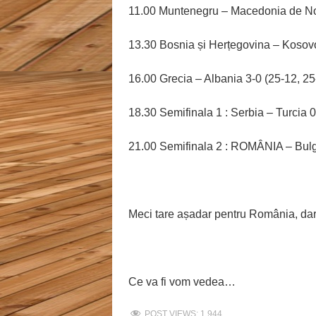
11.00 Muntenegru – Macedonia de Nor
13.30 Bosnia și Herțegovina – Kosovo
16.00 Grecia – Albania 3-0 (25-12, 25
18.30 Semifinala 1 : Serbia – Turcia 0
21.00 Semifinala 2 : ROMÂNIA – Bulga
Meci tare așadar pentru România, dar va
Ce va fi vom vedea…
POST VIEWS:
1,944