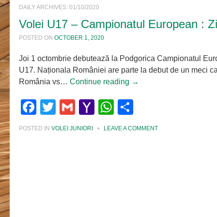
DAILY ARCHIVES:
01/10/2020
Volei U17 – Campionatul European : Z
POSTED ON
OCTOBER 1, 2020
Joi 1 octombrie debutează la Podgorica Campionatul Euro
U17. Naționala României are parte la debut de un meci care
România vs…
Continue reading
→
Facebook
Twitter
Gmail
Yahoo
WhatsApp
Share
Mail
POSTED IN
VOLEI JUNIORI
•
LEAVE A COMMENT