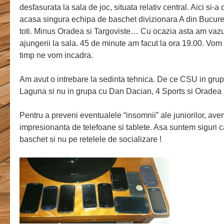
desfasurata la sala de joc, situata relativ central. Aici si-
acasa singura echipa de baschet divizionara A din Bucur
toti. Minus Oradea si Targoviste… Cu ocazia asta am vazut
ajungerii la sala. 45 de minute am facut la ora 19.00. Vom
timp ne vom incadra.
Am avut o intrebare la sedinta tehnica. De ce CSU in grupa
Laguna si nu in grupa cu Dan Dacian, 4 Sports si Orade
Pentru a preveni eventualele “insomnii” ale juniorilor, ave
impresionanta de telefoane si tablete. Asa suntem siguri ca
baschet si nu pe retelele de socializare !