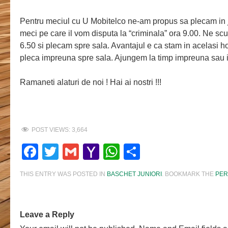
Pentru meciul cu U Mobitelco ne-am propus sa plecam in j
meci pe care il vom disputa la “criminala” ora 9.00. Ne s
6.50 si plecam spre sala. Avantajul e ca stam in acelasi hot
pleca impreuna spre sala. Ajungem la timp impreuna sau i
Ramaneti alaturi de noi ! Hai ai nostri !!!
POST VIEWS:
3,664
Facebook
Twitter
Gmail
Yahoo
WhatsApp
Share
Mail
THIS ENTRY WAS POSTED IN
BASCHET JUNIORI
. BOOKMARK THE
PER
Leave a Reply