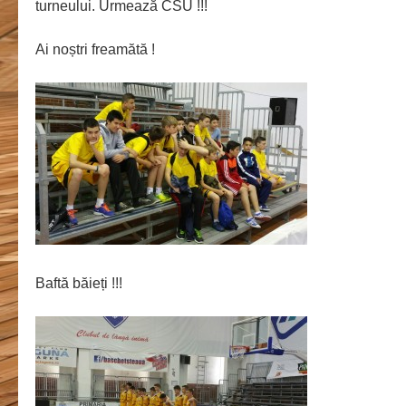
turneului. Urmează CSU !!!
Ai noștri freamătă !
Baftă băieți !!!