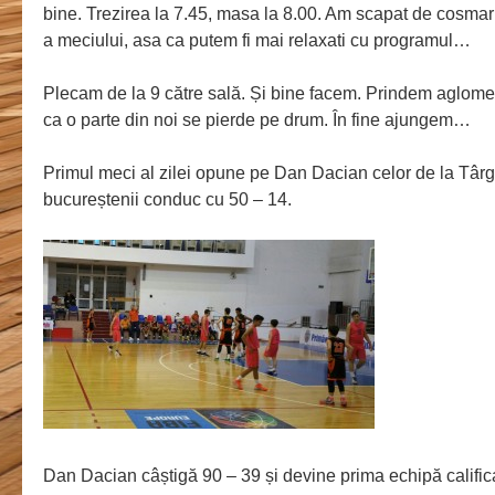
bine. Trezirea la 7.45, masa la 8.00. Am scapat de cosmaru
a meciului, asa ca putem fi mai relaxati cu programul…
Plecam de la 9 către sală. Și bine facem. Prindem aglomer
ca o parte din noi se pierde pe drum. În fine ajungem…
Primul meci al zilei opune pe Dan Dacian celor de la Târ
bucureștenii conduc cu
50 – 14.
Dan Dacian câștigă 90 – 39 și devine prima echipă califica