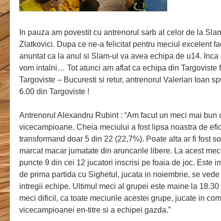
In pauza am povestit cu antrenorul sarb al celor de la Sla
Zlatkovici. Dupa ce ne-a felicitat pentru meciul excelent f
anuntat ca la anul si Slam-ul va avea echipa de u14. Inca 
vom intalni… Tot atunci am aflat ca echipa din Targoviste 
Targoviste – Bucuresti si retur, antrenorul Valerian Ioan 
6.00 din Targoviste !
Antrenorul Alexandru Rubint : “Am facut un meci mai bun c
vicecampioane. Cheia meciului a fost lipsa noastra de efici
transformand doar 5 din 22 (22,7%). Poate alta ar fi fost s
marcat macar jumatate din aruncarile libere. La acest meci
puncte 9 din cei 12 jucatori inscrisi pe foaia de joc. Este i
de prima partida cu Sighetul, jucata in noiembrie, se vede 
intregii echipe. Ultimul meci al grupei este maine la 18.30
meci dificil, ca toate meciurile acestei grupe, jucate in c
vicecampioanei en-titre si a echipei gazda.”