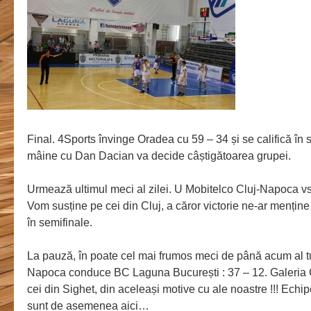
Final. 4Sports învinge Oradea cu 59 – 34 și se califică în 
mâine cu Dan Dacian va decide câștigătoarea grupei.
Urmează ultimul meci al zilei. U Mobitelco Cluj-Napoca 
Vom susține pe cei din Cluj, a căror victorie ne-ar menține 
în semifinale.
La pauză, în poate cel mai frumos meci de până acum al t
Napoca conduce BC Laguna București : 37 – 12. Galeria C
cei din Sighet, din aceleași motive cu ale noastre !!! Echi
sunt de asemenea aici…