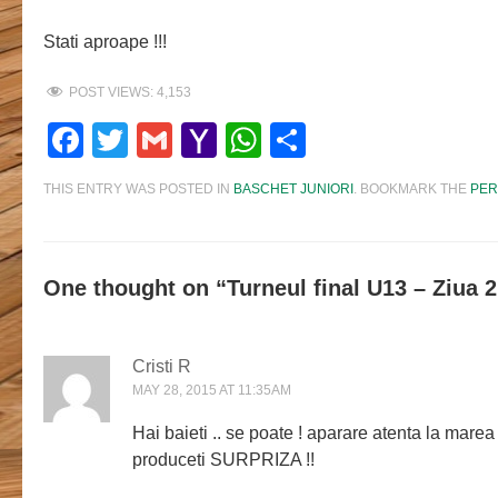
Stati aproape !!!
POST VIEWS:
4,153
Facebook
Twitter
Gmail
Yahoo
WhatsApp
Share
Mail
THIS ENTRY WAS POSTED IN
BASCHET JUNIORI
. BOOKMARK THE
PER
One thought on “
Turneul final U13 – Ziua 2
Cristi R
MAY 28, 2015 AT 11:35AM
Hai baieti .. se poate ! aparare atenta la marea 
produceti SURPRIZA !!