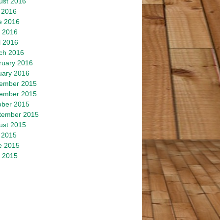
ust 2016
 2016
e 2016
 2016
l 2016
ch 2016
ruary 2016
uary 2016
ember 2015
ember 2015
ober 2015
tember 2015
ust 2015
 2015
e 2015
 2015