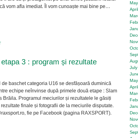
May
acă vom afla imediat. Îl vom cunoaște mai bine pe…
Apri
Mar
Feb
tsApp
hare
Jan
Dec
Nov
T
Oct
Sep
 etapa 3 : program și rezultate
Aug
July
Jun
May
al de baschet categoria U16 se desfășoară duminică
Apri
, între echipe neînvinse după primele două etape : Slam
Mar
Brăila. Programul meciurilor și rezultatele le găsiți
Feb
rezultate finale și fotografii de la meciurile disputate.
Jan
van@raxsport.ro, fie pe Facebook (pagina RAXSPORT).
Dec
Nov
Oct
Sep
tsApp
hare