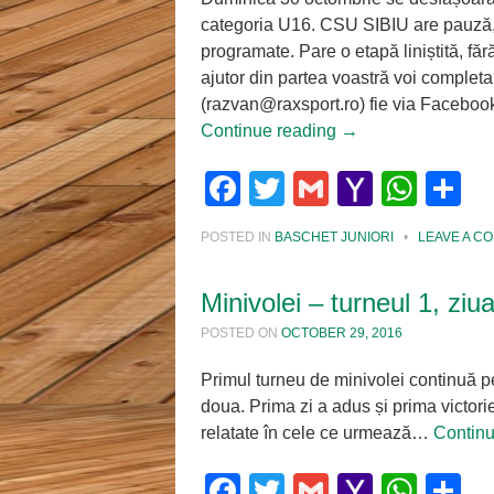
categoria U16. CSU SIBIU are pauză, 
programate. Pare o etapă liniștită, fără
ajutor din partea voastră voi completa 
(razvan@raxsport.ro) fie via Facebo
Continue reading
→
Facebook
Twitter
Gmail
Yahoo
Wha
S
Mail
POSTED IN
BASCHET JUNIORI
•
LEAVE A C
Minivolei – turneul 1, ziu
POSTED ON
OCTOBER 29, 2016
Primul turneu de minivolei continuă pe
doua. Prima zi a adus și prima victorie
relatate în cele ce urmează…
Contin
Facebook
Twitter
Gmail
Yahoo
Wha
S