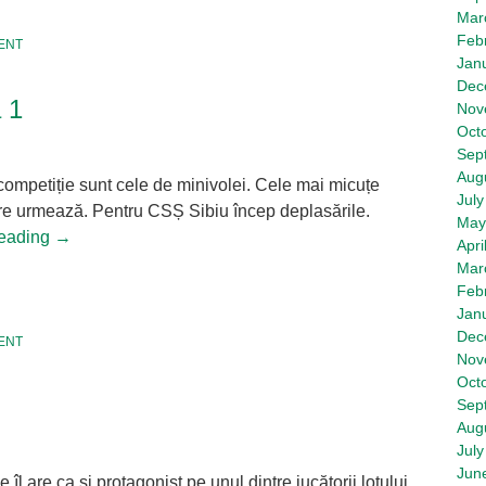
Mar
Feb
ENT
Jan
Dec
a 1
Nov
Oct
Sep
Aug
 competiție sunt cele de minivolei. Cele mai micuțe
July
 care urmează. Pentru CSȘ Sibiu încep deplasările.
May
reading
→
Apri
Mar
tsApp
hare
Feb
Jan
Dec
ENT
Nov
Oct
Sep
Aug
July
Jun
l are ca și protagonist pe unul dintre jucătorii lotului