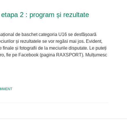
 etapa 2 : program și rezultate
național de baschet categoria U16 se desfășoară
rilor și rezultatele se vor regăsi mai jos. Evident,
 finale și fotografii de la meciurile disputate. Le puteți
ort.ro, fie pe Facebook (pagina RAXSPORT). Mulțumesc
tsApp
hare
OMMENT
n