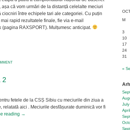
așa că vom urmări de la distanță celelalte meciuri
OCT
 ciocniri între echipele tari ale categoriei. Cu puțin
M
mai rapid rezultatele finale, fie via e-mail
ok (pagina RAXSPORT). Mulțumesc anticipat.
3
10
17
tsApp
hare
24
31
OMMENT
« S
a 2
Arh
Sep
Aug
ntru fetele de la CSȘ Sibiu cu meciurile din ziua a
July
, relatată aici . Meciurile desfășurate duminică vor fi
Apri
ue reading
→
Sep
Oct
tsApp
hare
Sep