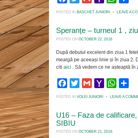
Mail
POSTED IN
BASCHET JUNIORI
•
LEAVE A C
Speranțe – turneul 1 , zi
POSTED ON
OCTOBER 22, 2016
După debutul excelent din ziua 1 fete
meargă pe aceeași linie și în ziua 2. D
citi
aici
. Să vedem ce ne așteaptă în
Facebook
Twitter
Gmail
Yahoo
Wha
S
Mail
POSTED IN
VOLEI JUNIORI
•
LEAVE A COMM
U16 – Faza de calificar
SIBIU
POSTED ON
OCTOBER 21, 2016