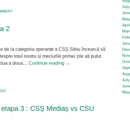
Aug
July
OMMENT
Jun
May
Apri
ua 2
Mar
Feb
Jan
le de la categoria speranțe a CSȘ Sibiu încearcă să
Dec
Nov
espre lotul nostru și meciurile primei zile ați putut
Oct
 ziua a doua…
Continue reading
→
Sep
Aug
tsApp
hare
July
Jun
ENT
May
e, etapa 3 : CSȘ Mediaș vs CSU