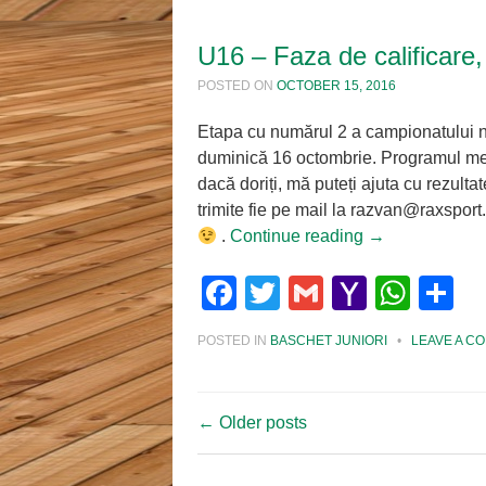
U16 – Faza de calificare,
POSTED ON
OCTOBER 15, 2016
Etapa cu numărul 2 a campionatului 
duminică 16 octombrie. Programul meciu
dacă doriți, mă puteți ajuta cu rezultate
trimite fie pe mail la razvan@raxsp
.
Continue reading
→
Facebook
Twitter
Gmail
Yahoo
Wha
S
Mail
POSTED IN
BASCHET JUNIORI
•
LEAVE A C
Post navigatio
←
Older posts