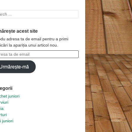
rch
ărește acest site
odu adresa ta de email pentru a primi
ficări la apariția unui articol nou.
esa
Urmărește-mă
l
egorii
het juniori
rviuri
ia
turi
i juniori