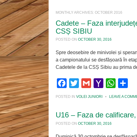
MONTHLY ARCHIVES:
OCTOBER 2016
Cadete – Faza interjude
CSȘ SIBIU
POSTED ON
OCTOBER 30, 2016
Spre deosebire de minivolei și speranț
a campionatului se desfășoară în etap
Cadetele de la CSȘ Sibiu au prima d
Facebook
Twitter
Gmail
Yahoo
Wha
S
Mail
POSTED IN
VOLEI JUNIORI
•
LEAVE A COMM
U16 – Faza de calificare,
POSTED ON
OCTOBER 30, 2016
Duminică 30 octombrie se desfășoară 