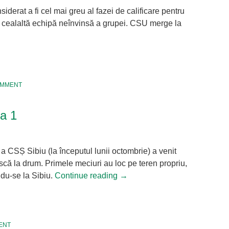
derat a fi cel mai greu al fazei de calificare pentru
 cealaltă echipă neînvinsă a grupei. CSU merge la
tsApp
hare
OMMENT
ua 1
a CSȘ Sibiu (la începutul lunii octombrie) a venit
că la drum. Primele meciuri au loc pe teren propriu,
ndu-se la Sibiu.
Continue reading
→
tsApp
hare
ENT