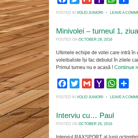
Mail
POSTED IN
VOLEI JUNIORI
•
LEAVE A COMM
Minivolei – turneul 1, ziu
POSTED ON
OCTOBER 28, 2016
Ultimele echipe de volei care intră în
voleibaliste își fac debutul în zilele
Primul turneu nu e acasă !
Continue 
Facebook
Twitter
Gmail
Yahoo
Wha
S
Mail
POSTED IN
VOLEI JUNIORI
•
LEAVE A COMM
Interviu cu… Paul
POSTED ON
OCTOBER 26, 2016
Interviul RAXSPORT al lunii octombrie î