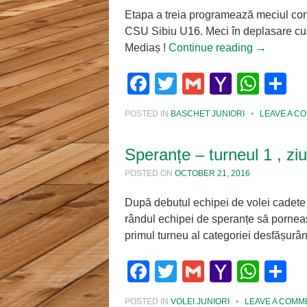
Etapa a treia programează meciul consi
CSU Sibiu U16. Meci în deplasare cu
Mediaș !
Continue reading
→
Facebook
Twitter
Gmail
Yahoo
Wha
S
Mail
POSTED IN
BASCHET JUNIORI
•
LEAVE A C
Speranțe – turneul 1 , zi
POSTED ON
OCTOBER 21, 2016
După debutul echipei de volei cadete 
rândul echipei de speranțe să porneas
primul turneu al categoriei desfășurâ
Facebook
Twitter
Gmail
Yahoo
Wha
S
Mail
POSTED IN
VOLEI JUNIORI
•
LEAVE A COMM