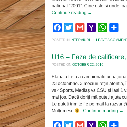
național ”2001”. Cine este și unde jo
Continue reading
→
Facebook
Twitter
Gmail
Yahoo
Wha
S
Mail
POSTED IN
INTERVIURI
•
LEAVE A COMMEN
U16 – Faza de calificare,
POSTED ON
OCTOBER 22, 2016
Etapa a treia a campionatului națion
23 octombrie. 3 meciuri rețin atenția
vs 4Sports, Mediaș vs CSU și Iași 1 vs 
mai jos. Dacă doriți mă puteți ajuta cu 
Le puteți trimite fie pe mail la raz
Mulțumesc
.
Continue reading
→
Facebook
Twitter
Gmail
Yahoo
Wha
S