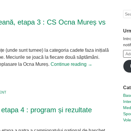
Sea
țeană, etapa 3 : CS Ocna Mureș vs
Urm
Intr
noti
e (unde sunt turnee) la categoria cadete faza inițială
Adr
e. Meciurile se joacă la fiecare două săptămâni.
ta
eplasare la Ocna Mureș.
Continue reading
→
de
emai
tsApp
hare
Cat
ENT
Basc
Inte
Med
 etapa 4 : program și rezultate
Spor
Vole
etapa a patra a campionatului național de baschet