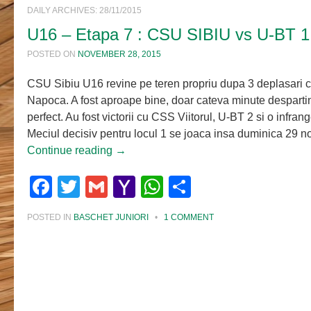
DAILY ARCHIVES:
28/11/2015
U16 – Etapa 7 : CSU SIBIU vs U-BT 1
POSTED ON
NOVEMBER 28, 2015
CSU Sibiu U16 revine pe teren propriu dupa 3 deplasari c
Napoca. A fost aproape bine, doar cateva minute desparti
perfect. Au fost victorii cu CSS Viitorul, U-BT 2 si o infran
Meciul decisiv pentru locul 1 se joaca insa duminica 29 n
Continue reading
→
Facebook
Twitter
Gmail
Yahoo
WhatsApp
Share
Mail
POSTED IN
BASCHET JUNIORI
•
1 COMMENT