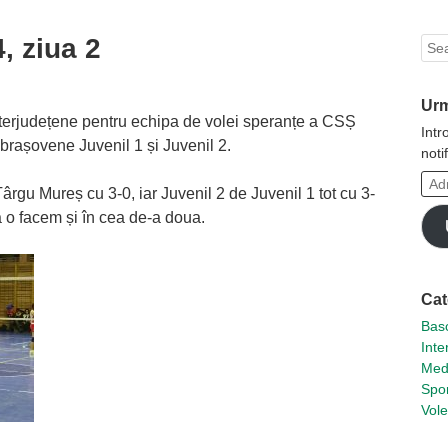
, ziua 2
Sea
Urm
 interjudețene pentru echipa de volei speranțe a CSȘ
Intr
 brașovene Juvenil 1 și Juvenil 2.
noti
Adr
rgu Mureș cu 3-0, iar Juvenil 2 de Juvenil 1 tot cu 3-
ta
să o facem și în cea de-a doua.
de
emai
Cat
Basc
Inte
Med
Spor
Vole