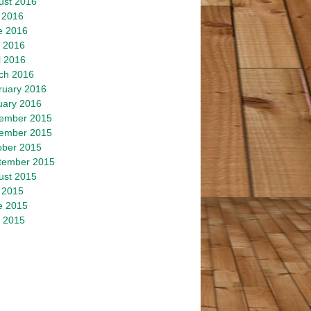
ust 2016
 2016
e 2016
 2016
l 2016
ch 2016
ruary 2016
uary 2016
ember 2015
ember 2015
ober 2015
tember 2015
ust 2015
 2015
e 2015
 2015