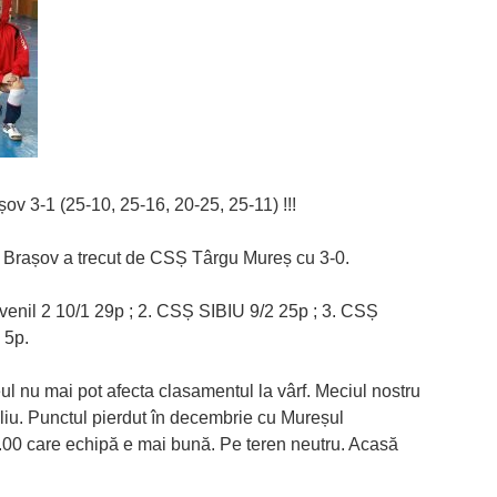
șov 3-1 (25-10, 25-16, 20-25, 25-11) !!!
 2 Brașov a trecut de CSȘ Târgu Mureș cu 3-0.
uvenil 2 10/1 29p ; 2. CSȘ SIBIU 9/2 25p ; 3. CSȘ
 5p.
l nu mai pot afecta clasamentul la vârf. Meciul nostru
liu. Punctul pierdut în decembrie cu Mureșul
.00 care echipă e mai bună. Pe teren neutru. Acasă