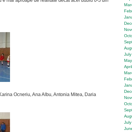
 e mai aproape de realitate decât acel dublu 0-3 din
Mar
Feb
Jan
Dec
Nov
Oct
Sep
Aug
July
May
Apri
Mar
Feb
Jan
Dec
 Karina Ocneriu, Ana Albu, Antonia Mitea, Daria
Nov
Oct
Sep
Aug
July
Jun