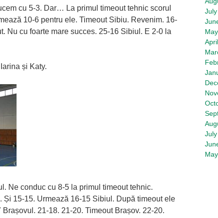
Aug
ucem cu 5-3. Dar… La primul timeout tehnic scorul
July
rmează 10-6 pentru ele. Timeout Sibiu. Revenim. 16-
Jun
t. Nu cu foarte mare succes. 25-16 Sibiul. E 2-0 la
May
Apri
Mar
Feb
Iarina și Katy.
Jan
Dec
Nov
Oct
Sep
Aug
July
Jun
May
. Ne conduc cu 8-5 la primul timeout tehnic.
. Și 15-15. Urmează 16-15 Sibiul. După timeout ele
7 Brașovul. 21-18. 21-20. Timeout Brașov. 22-20.