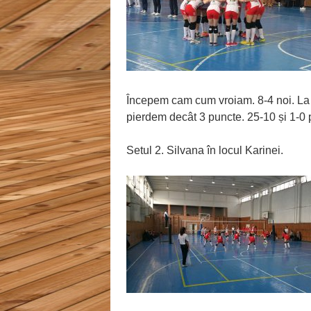
Începem cam cum vroiam. 8-4 noi. La 
pierdem decât 3 puncte. 25-10 și 1-0 p
Setul 2. Silvana în locul Karinei.