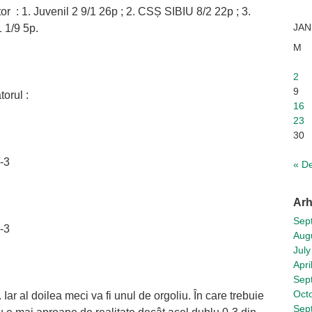
or : 1. Juvenil 2 9/1 26p ; 2. CSȘ SIBIU 8/2 22p ; 3.
JAN
 1/9 5p.
M
2
9
orul :
16
23
30
-3
« D
Arh
Sep
-3
Aug
July
Apri
Sep
Oct
Iar al doilea meci va fi unul de orgoliu. În care trebuie
Sep