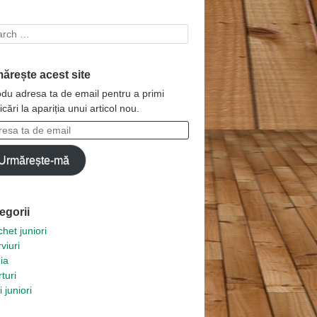
rch
ărește acest site
odu adresa ta de email pentru a primi
ficări la apariția unui articol nou.
esa
Urmărește-mă
l
egorii
het juniori
rviuri
ia
turi
i juniori