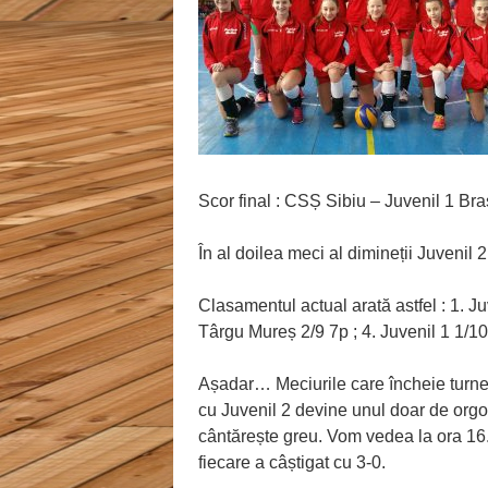
Scor final : CSȘ Sibiu – Juvenil 1 Bra
În al doilea meci al dimineții Juvenil
Clasamentul actual arată astfel : 1. J
Târgu Mureș 2/9 7p ; 4. Juvenil 1 1/10
Așadar… Meciurile care încheie turneu
cu Juvenil 2 devine unul doar de orgo
cântărește greu. Vom vedea la ora 16
fiecare a câștigat cu 3-0.