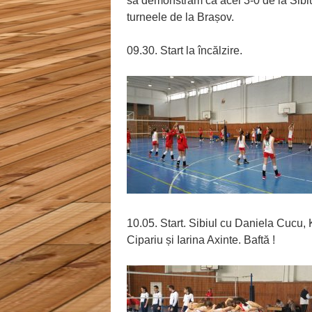
să demonstrăm că acel 3-0 de la Sibiu
turneele de la Brașov.
09.30. Start la încălzire.
10.05. Start. Sibiul cu Daniela Cucu,
Cipariu și Iarina Axinte. Baftă !