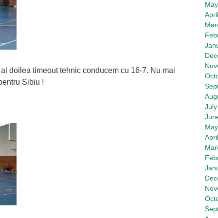
May
Apri
Mar
Feb
Jan
Dec
Nov
al doilea timeout tehnic conducem cu 16-7. Nu mai
Oct
entru Sibiu !
Sep
Aug
July
Jun
May
Apri
Mar
Feb
Jan
Dec
Nov
Oct
Sep