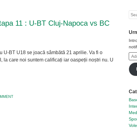
Sea
etapa 11 : U-BT Cluj-Napoca vs BC
Urm
Intr
noti
ru U-BT U18 se joacă sâmbătă 21 aprilie. Va fi o
Adr
l, la care noi suntem calificați iar oaspeții noștri nu. U
ta
de
emai
tsApp
hare
Cat
OMMENT
Basc
Inte
Med
Spor
Vole