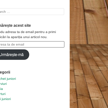
rch
ărește acest site
odu adresa ta de email pentru a primi
ficări la apariția unui articol nou.
esa
Urmărește-mă
l
egorii
het juniori
rviuri
ia
turi
i juniori