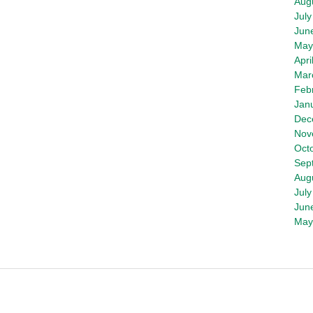
Aug
July
Jun
May
Apri
Mar
Feb
Jan
Dec
Nov
Oct
Sep
Aug
July
Jun
May