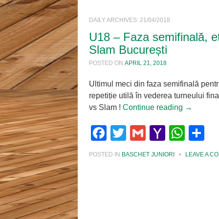
DAILY ARCHIVES:
21/04/2018
U18 – Faza semifinală, 
Slam București
POSTED ON
APRIL 21, 2018
Ultimul meci din faza semifinală pent
repetiție utilă în vederea turneului fina
vs Slam !
Continue reading
→
Facebook
Twitter
Gmail
Yahoo
Wha
S
Mail
POSTED IN
BASCHET JUNIORI
•
LEAVE A C