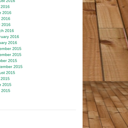
ust 2016
 2016
e 2016
 2016
l 2016
ch 2016
ruary 2016
uary 2016
ember 2015
ember 2015
ober 2015
tember 2015
ust 2015
 2015
e 2015
 2015