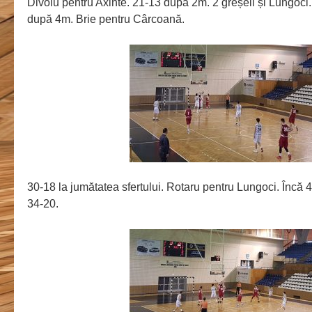
Divoiu pentru Axinte. 21-13 după 2m. 2 greșeli și Lungoc
după 4m. Brie pentru Cârcoană.
30-18 la jumătatea sfertului. Rotaru pentru Lungoci. Înc
34-20.