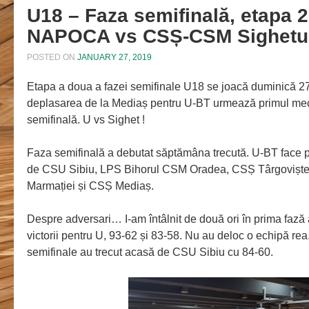
U18 – Faza semifinală, etapa 
NAPOCA vs CSȘ-CSM Sighetu 
POSTED ON
JANUARY 27, 2019
Etapa a doua a fazei semifinale U18 se joacă duminică 2
deplasarea de la Mediaș pentru U-BT urmează primul mec
semifinală. U vs Sighet !
Faza semifinală a debutat săptămâna trecută. U-BT face pa
de CSU Sibiu, LPS Bihorul CSM Oradea,
CSȘ Târgovișt
Marmației și CSȘ Mediaș.
Despre adversari… I-am întâlnit de două ori în prima fază a
victorii pentru U, 93-62 și 83-58. Nu au deloc o echipă rea
semifinale au trecut acasă de CSU Sibiu cu 84-60.