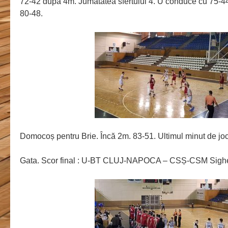
72-42 după 4m. Jumătatea sfertului 4. U conduce cu 75-44
80-48.
Domocoș pentru Brie. Încă 2m. 83-51. Ultimul minut de joc
Gata. Scor final : U-BT CLUJ-NAPOCA – CSȘ-CSM Sighe