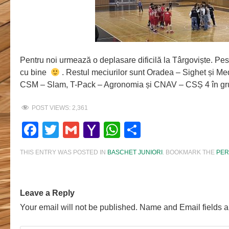
Pentru noi urmează o deplasare dificilă la Târgoviște. Pe
cu bine
. Restul meciurilor sunt Oradea – Sighet și Med
CSM – Slam, T-Pack – Agronomia și CNAV – CSȘ 4 în gr
POST VIEWS:
2,361
Facebook
Twitter
Gmail
Yahoo
WhatsApp
Share
Mail
THIS ENTRY WAS POSTED IN
BASCHET JUNIORI
. BOOKMARK THE
PER
Leave a Reply
Your email will not be published. Name and Email fields a