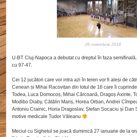
28 noiembrie 2018
U-BT Cluj-Napoca a debutat cu dreptul în faza semifinală. 
cu 97-47.
Cei 12 jucători care vor intra azi în teren vor fi aleși de că
Cenean și Mihai Racovițan din lotul de 16 care îi cuprind
Todea, Luca Domocoș, Mihai Cârcoană, Dragoș Axinte, To
Modibo Diaby, Cătălin Mariș, Horea Orban, Andrei Cîmpe
Antoniu Crainic, Horia Dragoslav, Ștefan Socaciu și Dan 
motive medicale Tudor Văleanu
Meciul cu Sighetul se joacă duminică 27 ianuarie de la ora