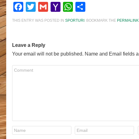
Facebook
Twitter
Gmail
Yahoo
WhatsApp
Share
Mail
THIS ENTRY WAS POSTED IN
SPORTURI
. BOOKMARK THE
PERMALINK
Leave a Reply
Your email will not be published. Name and Email fields a