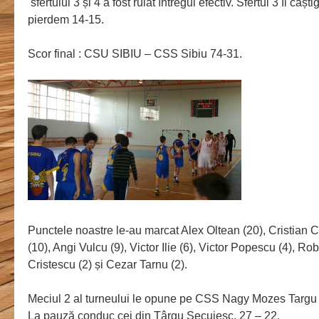
sfertului 3 și 4 a fost rulat întregul efectiv. Sfertul 3 îl câști
pierdem 14-15.
Scor final : CSU SIBIU – CSS Sibiu 74-31.
Punctele noastre le-au marcat Alex Oltean (20), Cristian 
(10), Angi Vulcu (9), Victor Ilie (6), Victor Popescu (4), Ro
Cristescu (2) și Cezar Tarnu (2).
Meciul 2 al turneului le opune pe CSS Nagy Mozes Targu
La pauză conduc cei din Târgu Secuiesc. 27 – 22.