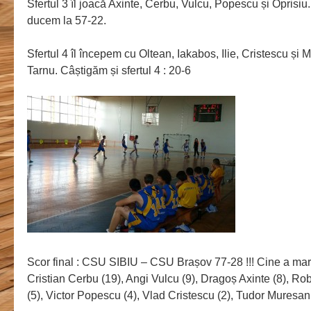
Sfertul 3 îl joacă Axinte, Cerbu, Vulcu, Popescu și Oprisiu
ducem la 57-22.
Sfertul 4 îl începem cu Oltean, Iakabos, Ilie, Cristescu și M
Tarnu. Câștigăm și sfertul 4 : 20-6
Scor final : CSU SIBIU – CSU Brașov 77-28 !!! Cine a marc
Cristian Cerbu (19), Angi Vulcu (9), Dragoș Axinte (8), Robe
(5), Victor Popescu (4), Vlad Cristescu (2), Tudor Muresan 