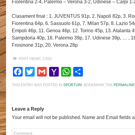
Fiorentina 2-4, Palermo – Verona 3-2, Udinese – Carpi 1-
Clasament final : 1. JUVENTUS 91p, 2. Napoli 82p, 3. Rom
Fiorentina 64p, 6. Sassuolo 61p, 7. Milan 57p, 8. Lazio 54
Empoli 46p, 11. Genoa 46p, 12. Torino 45p, 13. Atalanta 4
Sampdoria 40p, 16. Palermo 39p, 17. Udinese 39p, … , 18
Frosinone 31p, 20. Verona 28p
POST VIEWS:
2,832
Facebook
Twitter
Gmail
Yahoo
WhatsApp
Share
Mail
THIS ENTRY WAS POSTED IN
SPORTURI
. BOOKMARK THE
PERMALINK
Leave a Reply
Your email will not be published. Name and Email fields a