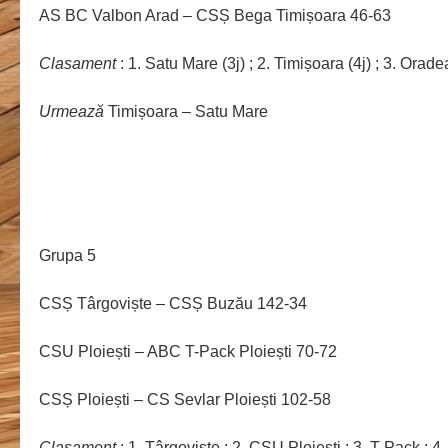
AS BC Valbon Arad – CSȘ Bega Timișoara 46-63
Clasament
: 1. Satu Mare (3j) ; 2. Timișoara (4j) ; 3. Oradea 
Urmează
Timișoara – Satu Mare
Grupa 5
CSȘ Târgoviște – CSȘ Buzău 142-34
CSU Ploiești – ABC T-Pack Ploiești 70-72
CSȘ Ploiești – CS Sevlar Ploiești 102-58
Clasament
: 1. Târgoviște ; 2. CSU Ploiești ; 3. T-Pack ; 4.