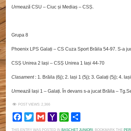
Urmează
CSU – Ciuc și Mediaș – CSȘ.
Grupa 8
Phoenix LPS Galați – CS Cuza Sport Brăila 54-97. S-a ju
CSȘ Unirea 2 Iași – CSȘ Unirea 1 Iași 44-70
Clasament
: 1. Brăila (6j); 2. Iași 1 (5j); 3. Galați (5j); 4. Ia
Urmează
Iași 1 – Galați. În devans s-a jucat Brăila – Tg.
POST VIEWS:
2,366
Facebook
Twitter
Gmail
Yahoo
WhatsApp
Share
Mail
THIS ENTRY WAS POSTED IN
BASCHET JUNIORI
. BOOKMARK THE
PER