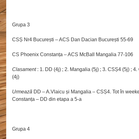
Grupa 3
CSȘ Nr4 București – ACS Dan Dacian București 55-69
CS Phoenix Constanța – ACS McBall Mangalia 77-106
Clasament
: 1. DD (4j) ; 2. Mangalia (5j) ; 3. CSȘ4 (5j) ; 4.
(4j)
Urmează
DD – A.Vlaicu și Mangalia – CSȘ4. Tot în weeke
Constanța – DD din etapa a 5-a
Grupa 4