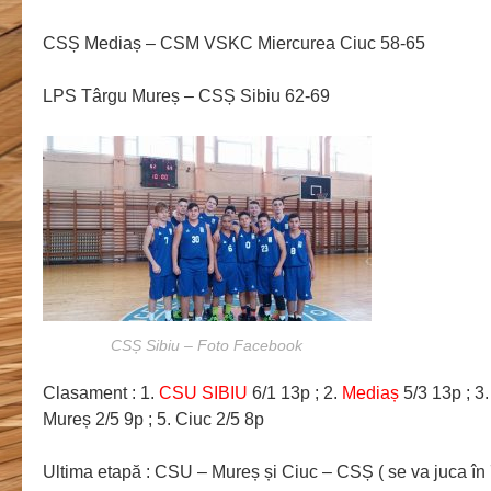
CSȘ Mediaș – CSM VSKC Miercurea Ciuc 58-65
LPS Târgu Mureș – CSȘ Sibiu 62-69
CSȘ Sibiu – Foto Facebook
Clasament : 1.
CSU SIBIU
6/1 13p ; 2.
Mediaș
5/3 13p ; 3.
Mureș 2/5 9p ; 5. Ciuc 2/5 8p
Ultima etapă : CSU – Mureș și Ciuc – CSȘ ( se va juca în 