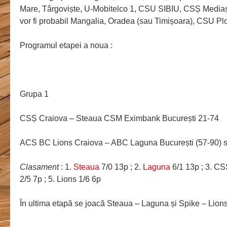
Mare, Târgoviște, U-Mobitelco 1, CSU SIBIU, CSȘ Mediaș, B
vor fi probabil Mangalia, Oradea (sau Timișoara), CSU Ploi
Programul etapei a noua :
Grupa 1
CSȘ Craiova – Steaua CSM Eximbank București 21-74
ACS BC Lions Craiova – ABC Laguna București (57-90) s-
Clasament
: 1.
Steaua
7/0 13p ; 2.
Laguna
6/1 13p ; 3. CS
2/5 7p ; 5. Lions 1/6 6p
În ultima etapă se joacă Steaua – Laguna și Spike – Lion