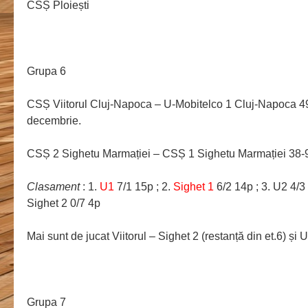
CSȘ Ploiești
Grupa 6
CSȘ Viitorul Cluj-Napoca – U-Mobitelco 1 Cluj-Napoca 49-
decembrie.
CSȘ 2 Sighetu Marmației – CSȘ 1 Sighetu Marmației 38-
Clasament
: 1.
U1
7/1 15p ; 2.
Sighet 1
6/2 14p ; 3. U2 4/3 1
Sighet 2 0/7 4p
Mai sunt de jucat Viitorul – Sighet 2 (restanță din et.6) și U2
Grupa 7