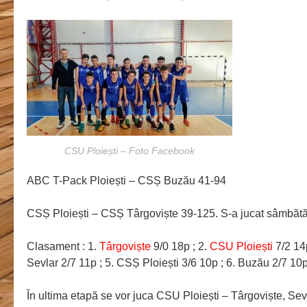
CSU Ploiești – Foto Facebook
ABC T-Pack Ploiești – CSȘ Buzău 41-94
CSȘ Ploiești – CSȘ Târgoviște 39-125. S-a jucat sâmbăt
Clasament : 1.
Târgoviște
9/0 18p ; 2.
CSU Ploiești
7/2 14p
Sevlar 2/7 11p ; 5. CSȘ Ploiești 3/6 10p ; 6. Buzău 2/7 10
În ultima etapă se vor juca CSU Ploiești – Târgoviște, Se