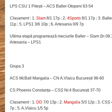
LPS CSU 1 Pitești – ACS Baller-Otopeni 63-54
Clasament
: 1.
Slam
8/1 17p ; 2.
4Sports
8/1 17p ; 3. Balle
11p ; 5. LPS1 3/6 10p ; 6. Artesania 0/9 7p
Ultima etapă programează meciurile Baller – Slam (în 08.
Artesania – LPS1
Grupa 3
ACS McBall Mangalia – CN A.Vlaicu București 96-60
CS Phoenix Constanța – CSȘ Nr.4 București 37-70
Clasament
: 1.
DD
7/0 13p ; 2.
Mangalia
5/3 12p ; 3. CSȘ 4
7p ; 5. A.Vlaicu 1/5 5p