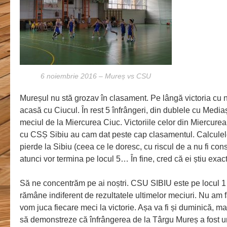
6 noiembrie 2016 – Mureș vs CSU
Mureșul nu stă grozav în clasament. Pe lângă victoria cu n
acasă cu Ciucul. În rest 5 înfrângeri, din dublele cu Media
meciul de la Miercurea Ciuc. Victoriile celor din Miercure
cu CSȘ Sibiu au cam dat peste cap clasamentul. Calcule
pierde la Sibiu (ceea ce le doresc, cu riscul de a nu fi con
atunci vor termina pe locul 5… În fine, cred că ei știu exac
Să ne concentrăm pe ai noștri. CSU SIBIU este pe locul 1 
rămâne indiferent de rezultatele ultimelor meciuri. Nu am f
vom juca fiecare meci la victorie. Așa va fi și duminică, mai
să demonstreze că înfrângerea de la Târgu Mureș a fost u