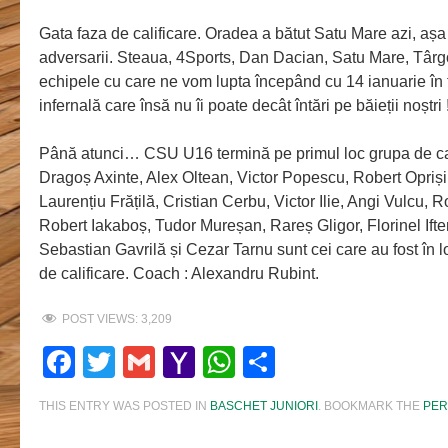
Gata faza de calificare. Oradea a bătut Satu Mare azi, a
adversarii. Steaua, 4Sports, Dan Dacian, Satu Mare, Târgovi
echipele cu care ne vom lupta începând cu 14 ianuarie în
infernală care însă nu îi poate decât întări pe băieții noștri 
Până atunci… CSU U16 termină pe primul loc grupa de cali
Dragoș Axinte, Alex Oltean, Victor Popescu, Robert Opriși
Laurențiu Frățilă, Cristian Cerbu, Victor Ilie, Angi Vulcu, 
Robert Iakaboș, Tudor Mureșan, Rareș Gligor, Florinel Ift
Sebastian Gavrilă și Cezar Tarnu sunt cei care au fost în 
de calificare. Coach : Alexandru Rubint.
POST VIEWS:
3,209
Facebook
Twitter
Gmail
Yahoo
WhatsApp
Share
Mail
THIS ENTRY WAS POSTED IN
BASCHET JUNIORI
. BOOKMARK THE
PER