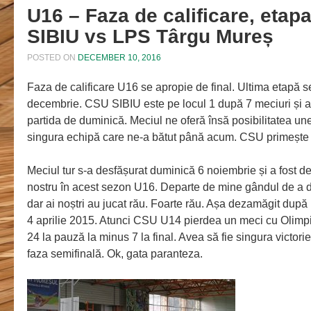
U16 – Faza de calificare, etap
SIBIU vs LPS Târgu Mureș
POSTED ON
DECEMBER 10, 2016
Faza de calificare U16 se apropie de final. Ultima etapă 
decembrie. CSU SIBIU este pe locul 1 după 7 meciuri și 
partida de duminică. Meciul ne oferă însă posibilitatea une
singura echipă care ne-a bătut până acum. CSU primește 
Meciul tur s-a desfășurat duminică 6 noiembrie și a fost de
nostru în acest sezon U16. Departe de mine gândul de a d
dar ai noștri au jucat rău. Foarte rău. Așa dezamăgit dup
4 aprilie 2015. Atunci CSU U14 pierdea un meci cu Olimpi
24 la pauză la minus 7 la final. Avea să fie singura victori
faza semifinală. Ok, gata paranteza.