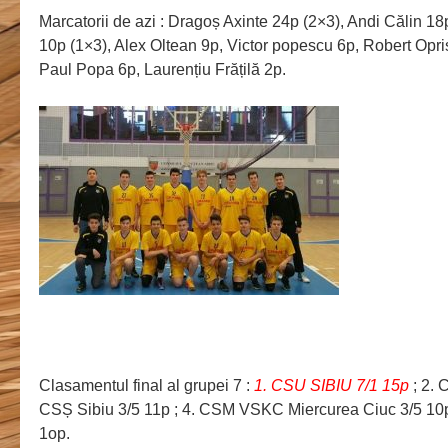
Marcatorii de azi : Dragoș Axinte 24p (2×3), Andi Călin 18
10p (1×3), Alex Oltean 9p, Victor popescu 6p, Robert Opri
Paul Popa 6p, Laurențiu Frățilă 2p.
Clasamentul final al grupei 7 :
1. CSU SIBIU 7/1 15p
; 2. 
CSȘ Sibiu 3/5 11p ; 4. CSM VSKC Miercurea Ciuc 3/5 10p
1op.