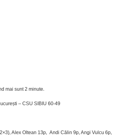
nd mai sunt 2 minute.
București – CSU SIBIU 60-49
(2×3), Alex Oltean 13p, Andi Călin 9p, Angi Vulcu 6p,