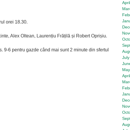
Apri
Mar
Feb
Jan
ul orei 18.30.
Dec
Nov
te, Alex Oltean, Laurențiu Frățilă și Robert Oprișiu.
Oct
Sep
s. 9-6 pentru gazde când mai sunt 2 minute din sfertul
Aug
July
Jun
May
Apri
Mar
Feb
Jan
Dec
Nov
Oct
Sep
Aug