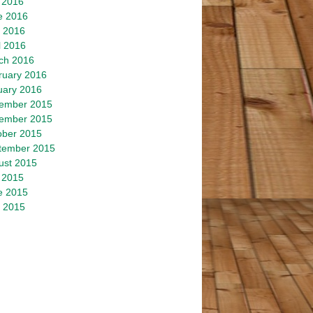
 2016
e 2016
 2016
l 2016
ch 2016
ruary 2016
uary 2016
ember 2015
ember 2015
ober 2015
tember 2015
ust 2015
 2015
e 2015
 2015