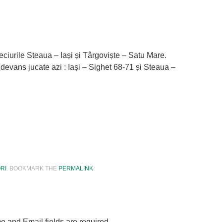
ciurile Steaua – Iași și Târgoviște – Satu Mare.
devans jucate azi : Iași – Sighet 68-71 și Steaua –
tsApp
hare
RI
. BOOKMARK THE
PERMALINK
.
e and Email fields are required.