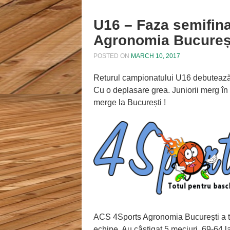
U16 – Faza semifina
Agronomia Bucureș
POSTED ON
MARCH 10, 2017
Returul campionatului U16 debutează 
Cu o deplasare grea. Juniorii merg în 
merge la București !
ACS 4Sports Agronomia București a ter
echipe. Au câștigat 5 meciuri, 69-64 