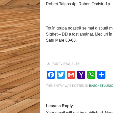
Robert Talpoș 4p, Robert Oprișiu 1p.
Tot în grupa noastră se mai dispută me
Sighet – DD a fost amânat. Meciuri în 
Satu Mare 83-68.
POST VIEWS:
3,156
Facebook
Twitter
Gmail
Yahoo
Wha
S
Mail
THIS ENTRY WAS POSTED IN
BASCHET JUNIO
Leave a Reply
Your email will not be published. Nam