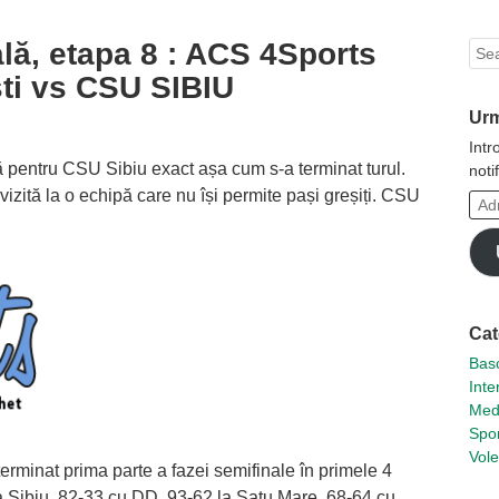
lă, etapa 8 : ACS 4Sports
Sea
ti vs CSU SIBIU
Urm
Intr
pentru CSU Sibiu exact așa cum s-a terminat turul.
noti
vizită la o echipă care nu își permite pași greșiți. CSU
Adr
ta
de
emai
Cat
Basc
Inte
Med
Spor
Vole
minat prima parte a fazei semifinale în primele 4
la Sibiu, 82-33 cu DD, 93-62 la Satu Mare, 68-64 cu