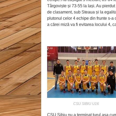
Târgoviște și 73-55 la Iași. Au pierdut
de clasament, sub Steaua și la egalit
plutonul celor 4 echipe din frunte s-a 
a cărei miză va fi evitarea locului 4, c
CSU SIBIU U16
CSU Sibiu nu a terminat turul așa cum