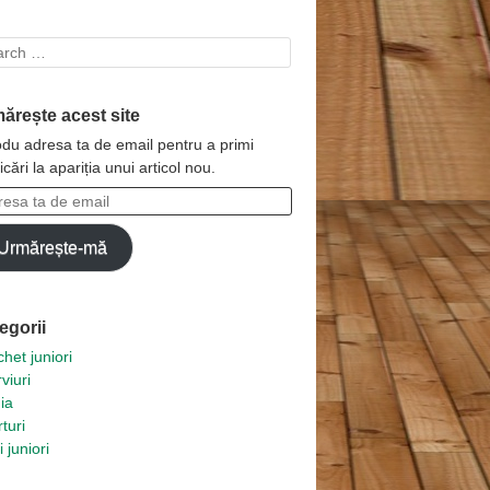
rch
ărește acest site
odu adresa ta de email pentru a primi
ficări la apariția unui articol nou.
esa
Urmărește-mă
l
egorii
het juniori
rviuri
ia
turi
i juniori