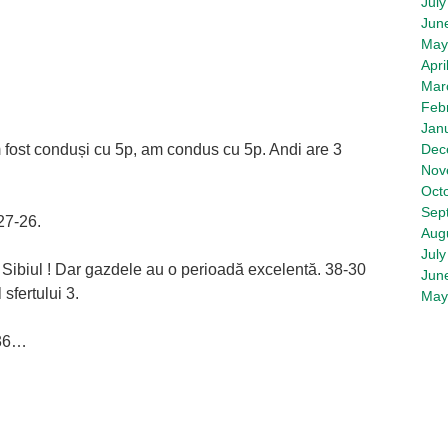
July
Jun
May
Apri
Mar
Feb
Jan
m fost conduși cu 5p, am condus cu 5p. Andi are 3
Dec
Nov
Oct
Sep
27-26.
Aug
July
Sibiul ! Dar gazdele au o perioadă excelentă. 38-30
Jun
 sfertului 3.
May
-36…