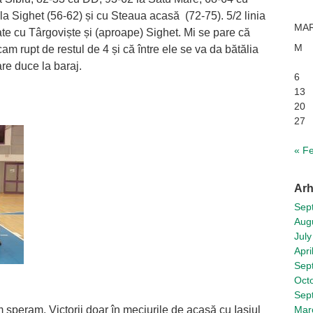
 la Sighet (56-62) și cu Steaua acasă (72-75). 5/2 linia
MAR
ate cu Târgoviște și (aproape) Sighet. Mi se pare că
M
cam rupt de restul de 4 și că între ele se va da bătălia
are duce la baraj.
6
13
20
27
« F
Arh
Sep
Aug
July
Apri
Sep
Oct
Sep
 speram. Victorii doar în meciurile de acasă cu Iașiul
Mar