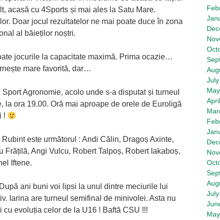
Feb
t, acasă cu 4Sports și mai ales la Satu Mare.
Jan
 lor. Doar jocul rezultatelor ne mai poate duce în zona
Dec
nal al băieților noștri.
Nov
Oct
oate jocurile la capacitate maximă. Prima ocazie…
Sep
rnește mare favorită, dar…
Aug
July
May
 Sport Agronomie, acolo unde s-a disputat și turneul
Apri
, la ora 19.00. Oră mai aproape de orele de Euroligă
Mar
i !
Feb
Jan
 Rubint este următorul : Andi Călin, Dragoș Axinte,
Dec
u Frățilă, Angi Vulcu, Robert Talpoș, Robert Iakaboș,
Nov
el Iftene.
Oct
Sep
Aug
După ani buni voi lipsi la unul dintre meciurile lui
July
v. Iarina are turneul semifinal de minivolei. Asta nu
Jun
i cu evoluția celor de la U16 ! Baftă CSU !!!
May