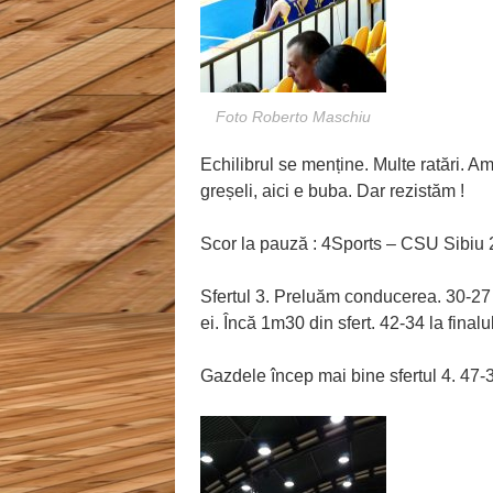
Foto Roberto Maschiu
Echilibrul se menține. Multe ratări. A
greșeli, aici e buba. Dar rezistăm !
Scor la pauză : 4Sports – CSU Sibiu 
Sfertul 3. Preluăm conducerea. 30-27 
ei. Încă 1m30 din sfert. 42-34 la finalul
Gazdele încep mai bine sfertul 4. 47