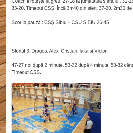
Coach îi rotește la greu. 27-18 la jumătatea sfertului. 31-
33-20. Timeout CSȘ. Încă 3m40 din sfert. 37-20. 2m30 de j
Scor la pauză : CSȘ Sibiu – CSU SIBIU 26-45
Sfertul 3. Dragoș, Alex, Cristian, Iaka și Victor.
47-27 noi după 2 minute. 53-32 după 4 minute. 58-32 când
Timeout CSȘ.