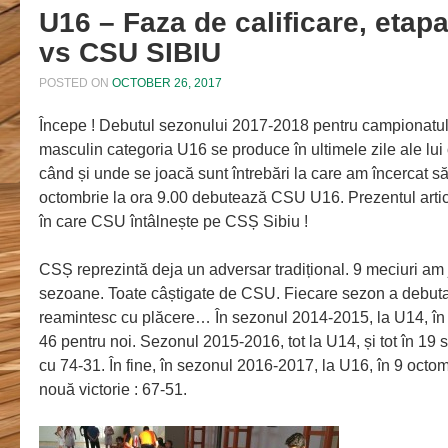
U16 – Faza de calificare, etapa
vs CSU SIBIU
POSTED ON
OCTOBER 26, 2017
Începe ! Debutul sezonului 2017-2018 pentru campionatul
masculin categoria U16 se produce în ultimele zile ale lui
când și unde se joacă sunt întrebări la care am încercat 
octombrie la ora 9.00 debutează CSU U16. Prezentul artico
în care CSU întâlnește pe CSȘ Sibiu !
CSȘ reprezintă deja un adversar tradițional. 9 meciuri am 
sezoane. Toate câștigate de CSU. Fiecare sezon a debutat
reamintesc cu plăcere… În sezonul 2014-2015, la U14, în 
46 pentru noi. Sezonul 2015-2016, tot la U14, și tot în 
cu 74-31. În fine, în sezonul 2016-2017, la U16, în 9 oct
nouă victorie : 67-51.