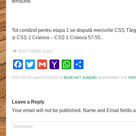
tensiune.
Tot contând pentru etapa 1 se dispută meciurile CSȘ Târ
și CSȘ 2 Craiova – CSȘ 1 Craiova 57-55.
POST VIEWS:
4,012
Facebook
Twitter
Gmail
Yahoo
WhatsApp
Share
Mail
THIS ENTRY WAS POSTED IN
BASCHET JUNIORI
. BOOKMARK THE
PER
Leave a Reply
Your email will not be published. Name and Email fields a