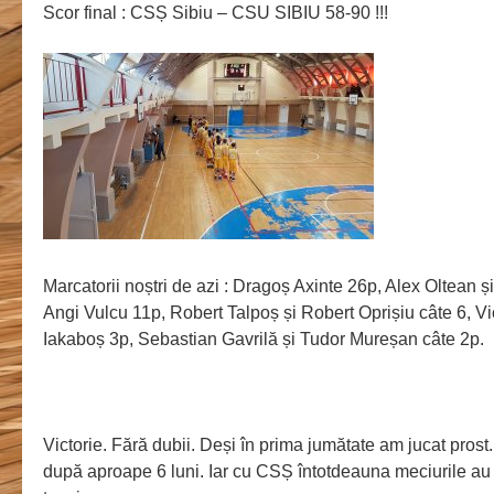
Scor final : CSȘ Sibiu – CSU SIBIU 58-90 !!!
Marcatorii noștri de azi : Dragoș Axinte 26p, Alex Oltean ș
Angi Vulcu 11p, Robert Talpoș și Robert Oprișiu câte 6, Vic
Iakaboș 3p, Sebastian Gavrilă și Tudor Mureșan câte 2p.
Victorie. Fără dubii. Deși în prima jumătate am jucat prost. 
după aproape 6 luni. Iar cu CSȘ întotdeauna meciurile au 