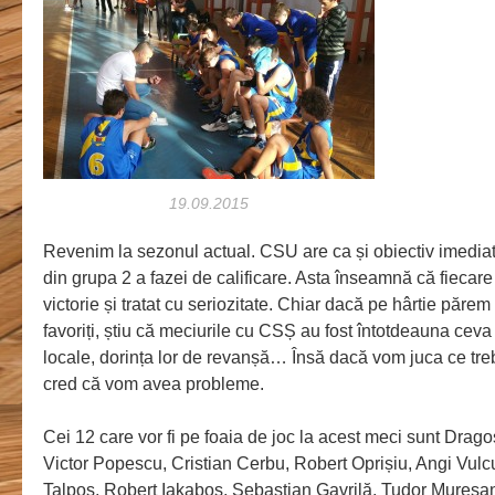
19.09.2015
Revenim la sezonul actual. CSU are ca și obiectiv imediat 
din grupa 2 a fazei de calificare. Asta înseamnă că fiecare
victorie și tratat cu seriozitate. Chiar dacă pe hârtie părem
favoriți, știu că meciurile cu CSȘ au fost întotdeauna ceva
locale, dorința lor de revanșă… Însă dacă vom juca ce tre
cred că vom avea probleme.
Cei 12 care vor fi pe foaia de joc la acest meci sunt Drago
Victor Popescu, Cristian Cerbu, Robert Oprișiu, Angi Vulcu,
Talpoș, Robert Iakaboș, Sebastian Gavrilă, Tudor Mureșa