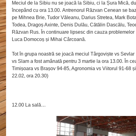
Meciul de la Sibiu nu se joacă la Sibiu, ci la Șura Mică, d
începând cu ora 13.00. Antrenorul Răzvan Cenean se ba
pe Mihnea Brie, Tudor Văleanu, Darius Stretea, Mark Bot
Todea, Dragoș Axinte, Denis Dulău, Cătălin Dascălu, Teod
Răzvan Rus. În continuare lipsesc din cauza problemelor
Luca Domocoș și Mihai Cârcoană.
Tot în grupa noastră se joacă meciul Târgoviște vs Sevlar
vs Slam a fost amânată pentru 3 martie la ora 13.00. În ce
Timișoara vs Brașov 94-85, Agronomia vs Viitorul 91-68 și
22.02, ora 20.30)
12.00 La sală…