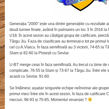
Generația ”2000” este una dintre generațiile cu rezultate al
două turnee finale, având în palmares un loc 3 în 2016 la 
U18. În acest sezon au câștigat grupa de calificare, pier
Târgu Jiu. Faza de clasificare au terminat-o tot pe primul l
cel cu A.Vlaicu. În faza semifinală au 3 victorii, 74-65 la 
Slam și 82-60 la Ploiești cu Sevlar.
U-BT merge ceas în faza semifinală. Au trecut cu bine de
complicate, 76-55 la Slam și 73-67 la Târgu Jiu. Între ele s-
acasă cu Sevlar, 91-60.
Se întâlnesc așadar singurele echipe neînvinse ale grupei
primul meci între ele în acest sezon, în faza de calificare
meciuri, 96-93 și 70-65. Momentul revanșei ?