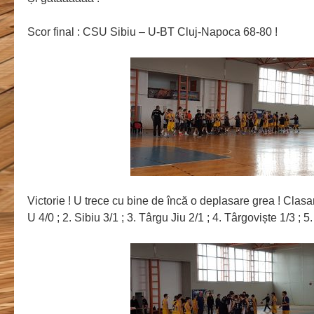
Scor final : CSU Sibiu – U-BT Cluj-Napoca 68-80 !
Victorie ! U trece cu bine de încă o deplasare grea ! Clas
U 4/0 ; 2. Sibiu 3/1 ; 3. Târgu Jiu 2/1 ; 4. Târgoviște 1/3 ; 5