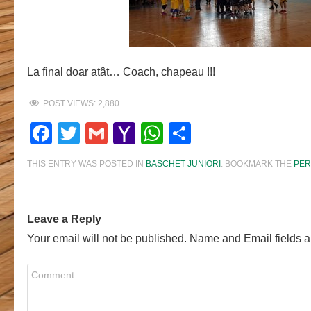
La final doar atât… Coach, chapeau !!!
POST VIEWS:
2,880
Facebook
Twitter
Gmail
Yahoo
WhatsApp
Share
Mail
THIS ENTRY WAS POSTED IN
BASCHET JUNIORI
. BOOKMARK THE
PER
Leave a Reply
Your email will not be published. Name and Email fields a