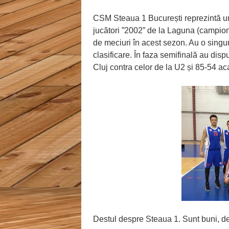
CSM Steaua 1 București reprezintă un
jucători ”2002” de la Laguna (campio
de meciuri în acest sezon. Au o singu
clasificare. În faza semifinală au dis
Cluj contra celor de la U2 și 85-54 a
Destul despre Steaua 1. Sunt buni, de