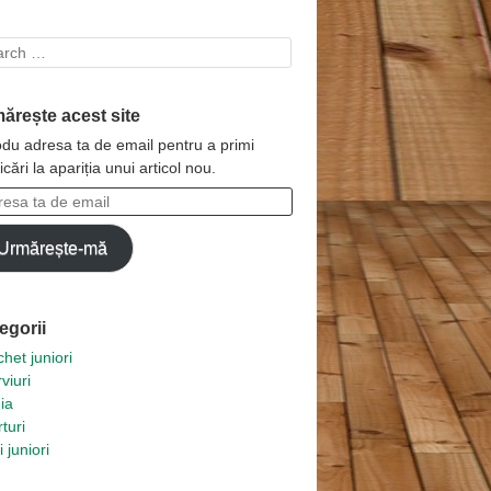
rch
ărește acest site
odu adresa ta de email pentru a primi
ficări la apariția unui articol nou.
esa
Urmărește-mă
l
egorii
het juniori
rviuri
ia
turi
i juniori