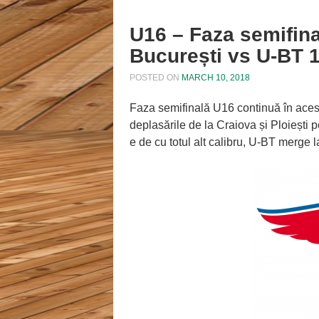
U16 – Faza semifina
București vs U-BT 
POSTED ON
MARCH 10, 2018
Faza semifinală U16 continuă în aces
deplasările de la Craiova și Ploiești
e de cu totul alt calibru, U-BT merge l