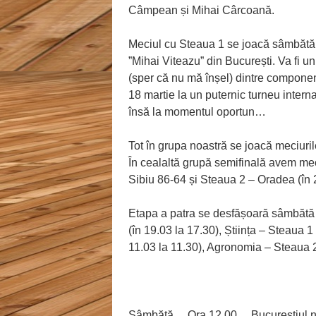
Câmpean și Mihai Cârcoană.
Meciul cu Steaua 1 se joacă sâmbătă 
”Mihai Viteazu” din București. Va fi un
(sper că nu mă înșel) dintre componenți
18 martie la un puternic turneu inter
însă la momentul oportun…
Tot în grupa noastră se joacă meciuril
În cealaltă grupă semifinală avem mec
Sibiu 86-64 și Steaua 2 – Oradea (în 
Etapa a patra se desfășoară sâmbătă
(în 19.03 la 17.30), Știința – Steaua 1
11.03 la 11.30), Agronomia – Steaua 2
Sâmbătă… Ora 12.00… Bucureștiul ne 