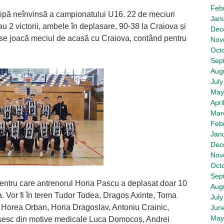
Feb
ipă neînvinsă a campionatului U16. 22 de meciuri
Jan
u 2 victorii, ambele în deplasare, 90-38 la Craiova și
Dec
 se joacă meciul de acasă cu Craiova, contând pentru
Nov
Oct
Sep
Aug
July
May
Apri
Mar
Feb
Jan
Dec
Nov
Oct
Sep
pentru care antrenorul Horia Pascu a deplasat doar 10
Aug
a. Vor fi în teren Tudor Todea, Dragoș Axinte, Toma
July
, Horea Orban, Horia Dragoslav, Antoniu Crainic,
Jun
May
psesc din motive medicale Luca Domocoș, Andrei