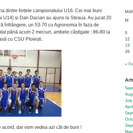
a dintre forțele campionatului U16. Cei mai buni
MAR
ni U14) și Dan Dacian au ajuns la Steaua. Au jucat 20
M
ră înfrângere, un 53-70 cu Agronomia în faza de
putat până acum 2 meciuri, ambele câștigate : 86-80 la
5
casă cu CSU Ploiești.
12
19
26
« F
Arh
Sep
Aug
July
Apri
Sep
Oct
Sep
 acord, dar vom vedea azi cât de buni !
Mar