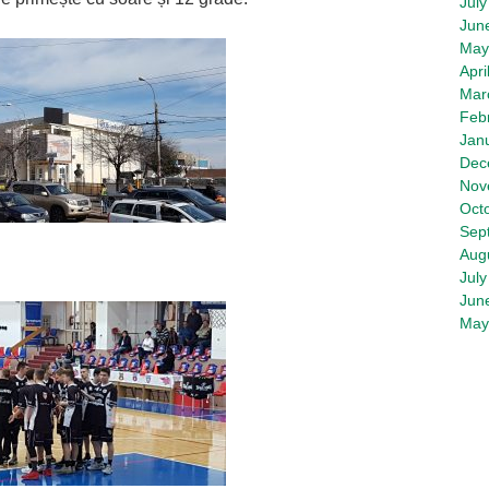
July
Jun
May
Apri
Mar
Feb
Jan
Dec
Nov
Oct
Sep
Aug
July
Jun
May