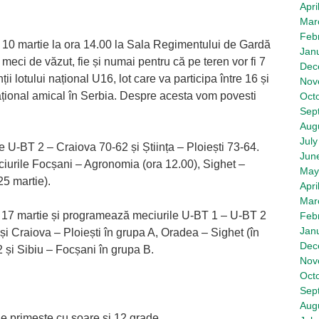
Apri
Mar
Feb
10 martie la ora 14.00 la Sala Regimentului de Gardă
Jan
 meci de văzut, fie și numai pentru că pe teren vor fi 7
Dec
i lotului național U16, lot care va participa între 16 și
Nov
național amical în Serbia. Despre acesta vom povesti
Oct
Sep
Aug
July
e U-BT 2 – Craiova 70-62 și Știința – Ploiești 73-64.
Jun
iurile Focșani – Agronomia (ora 12.00), Sighet –
May
25 martie).
Apri
Mar
 17 martie și programează meciurile U-BT 1 – U-BT 2
Feb
Jan
 și Craiova – Ploiești în grupa A, Oradea – Sighet (în
Dec
 și Sibiu – Focșani în grupa B.
Nov
Oct
Sep
Aug
primește cu soare și 12 grade.