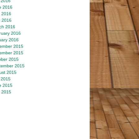
 2016
e 2016
 2016
l 2016
ch 2016
ruary 2016
uary 2016
ember 2015
ember 2015
ober 2015
tember 2015
ust 2015
 2015
e 2015
 2015