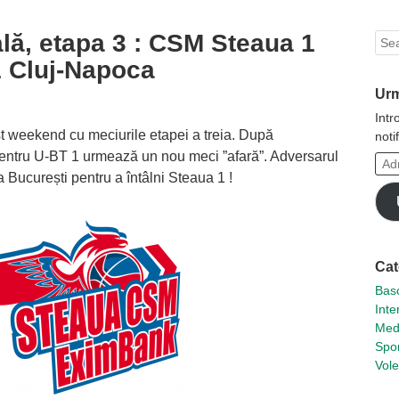
lă, etapa 3 : CSM Steaua 1
Sea
1 Cluj-Napoca
Urm
Intr
t weekend cu meciurile etapei a treia. După
noti
 pentru U-BT 1 urmează un nou meci ”afară”. Adversarul
Adr
a București pentru a întâlni Steaua 1 !
ta
de
emai
Cat
Basc
Inte
Med
Spor
Vole