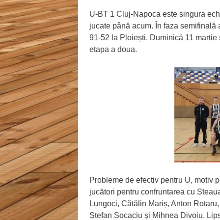
U-BT 1 Cluj-Napoca este singura ech
jucate până acum. În faza semifinală a
91-52 la Ploiești. Duminică 11 martie
etapa a doua.
Probleme de efectiv pentru U, motiv 
jucători pentru confruntarea cu Steau
Lungoci, Cătălin Mariș, Anton Rotaru
Ștefan Socaciu și Mihnea Divoiu. Li