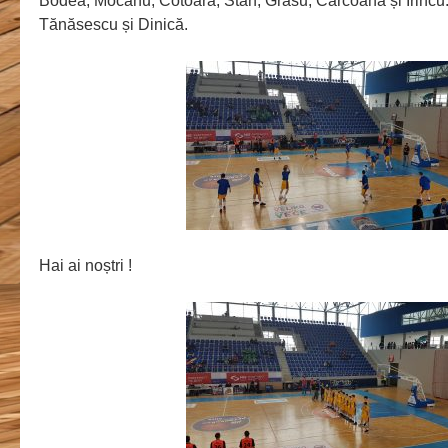
Bodea, Mocanu, Cotoară, Stan, Grasu, Cârcoană și Irincu.
Tănăsescu și Dinică.
Hai ai noștri !