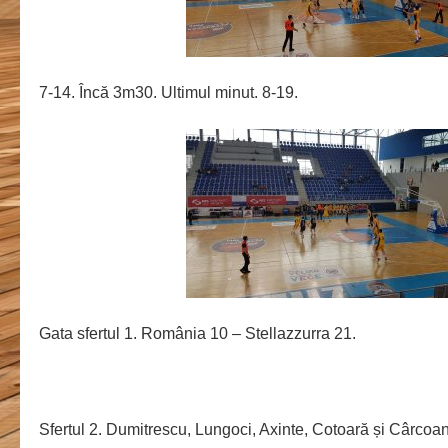
7-14. Încă 3m30. Ultimul minut. 8-19.
Gata sfertul 1. România 10 – Stellazzurra 21.
Sfertul 2. Dumitrescu, Lungoci, Axinte, Cotoară și Cârcoa