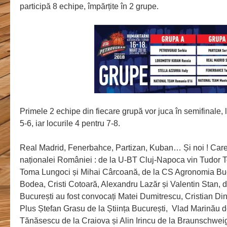
participă 8 echipe, împărțite în 2 grupe.
Primele 2 echipe din fiecare grupă vor juca în semifinale, l
5-6, iar locurile 4 pentru 7-8.
Real Madrid, Fenerbahce, Partizan, Kuban… Și noi ! Ca
naționalei României : de la U-BT Cluj-Napoca vin Tudor 
Toma Lungoci și Mihai Cârcoană, de la CS Agronomia Bucu
Bodea, Cristi Cotoară, Alexandru Lazăr și Valentin Stan,
București au fost convocați Matei Dumitrescu, Cristian D
Plus Ștefan Grasu de la Știința București, Vlad Marinău 
Tănăsescu de la Craiova și Alin Irincu de la Braunschweig.