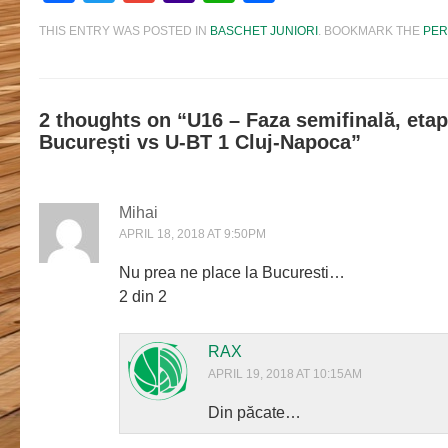
Mail
THIS ENTRY WAS POSTED IN
BASCHET JUNIORI
. BOOKMARK THE
PER
2 thoughts on “
U16 – Faza semifinală, etap
București vs U-BT 1 Cluj-Napoca
”
Mihai
APRIL 18, 2018 AT 9:50PM
Nu prea ne place la Bucuresti…
2 din 2
RAX
APRIL 19, 2018 AT 10:15AM
Din păcate…