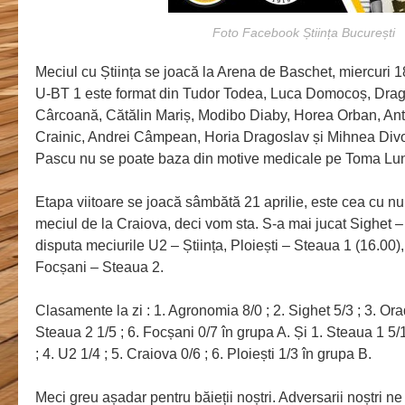
Foto Facebook Știința București
Meciul cu Știința se joacă la Arena de Baschet, miercuri 18 
U-BT 1 este format din Tudor Todea, Luca Domocoș, Drag
Cârcoană, Cătălin Mariș, Modibo Diaby, Horea Orban, Ant
Crainic, Andrei Câmpean, Horia Dragoslav și Mihnea Divo
Pascu nu se poate baza din motive medicale pe Toma Lun
Etapa viitoare se joacă sâmbătă 21 aprilie, este cea cu n
meciul de la Craiova, deci vom sta. S-a mai jucat Sighet 
disputa meciurile U2 – Știința, Ploiești – Steaua 1 (16.00)
Focșani – Steaua 2.
Clasamente la zi : 1. Agronomia 8/0 ; 2. Sighet 5/3 ; 3. Orad
Steaua 2 1/5 ; 6. Focșani 0/7 în grupa A. Și 1. Steaua 1 5/1 
; 4. U2 1/4 ; 5. Craiova 0/6 ; 6. Ploiești 1/3 în grupa B.
Meci greu așadar pentru băieții noștri. Adversarii noștri ne 