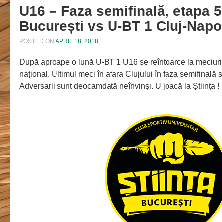
U16 – Faza semifinală, etapa 5
București vs U-BT 1 Cluj-Nap
POSTED ON
APRIL 18, 2018
După aproape o lună U-BT 1 U16 se reîntoarce la meciuri
național. Ultimul meci în afara Clujului în faza semifinală 
Adversarii sunt deocamdată neînvinși. U joacă la Știința !