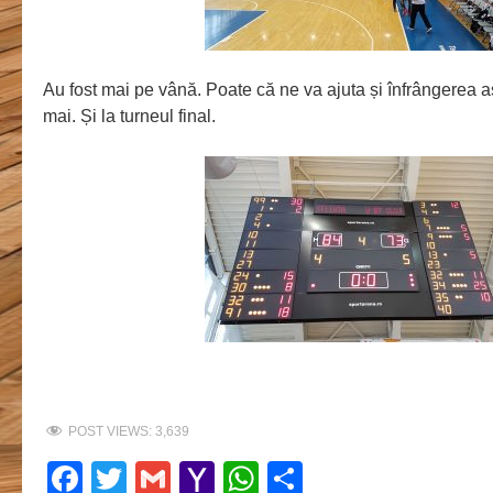
Au fost mai pe vână. Poate că ne va ajuta și înfrângerea 
mai. Și la turneul final.
POST VIEWS:
3,639
Facebook
Twitter
Gmail
Yahoo
WhatsApp
Share