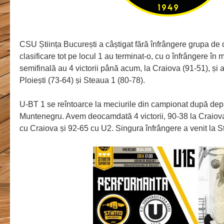
CSU Știința București a câștigat fără înfrângere grupa de 
clasificare tot pe locul 1 au terminat-o, cu o înfrângere în 
semifinală au 4 victorii până acum, la Craiova (91-51), și
Ploiești (73-64) și Steaua 1 (80-78).
U-BT 1 se reîntoarce la meciurile din campionat după depl
Muntenegru. Avem deocamdată 4 victorii, 90-38 la Craiova,
cu Craiova și 92-65 cu U2. Singura înfrângere a venit la S