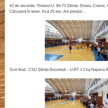
42 de secunde. Timeout U. 84-73 Știința. Divoiu, Crainic
Cârcoană în teren. Încă 25 sec. Am pierdut…
Scor final : CSU Știința București – U-BT 1 Cluj-Napoca 