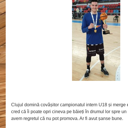
Clujul domină covâșitor campionatul intern U18 și merge e
cred că îi poate opri cineva pe băieți în drumul lor spre un 
avem regretul că nu pot promova. Ar fi avut șanse bune.