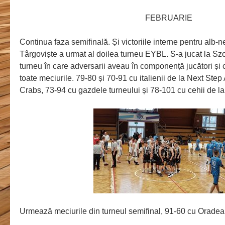
FEBRUARIE
Continua faza semifinală. Și victoriile interne pentru alb-
Târgoviște a urmat al doilea turneu EYBL. S-a jucat la Sz
turneu în care adversarii aveau în componență jucători și
toate meciurile. 79-80 și 70-91 cu italienii de la Next St
Crabs, 73-94 cu gazdele turneului și 78-101 cu cehii de la
Urmează meciurile din turneul semifinal, 91-60 cu Oradea 