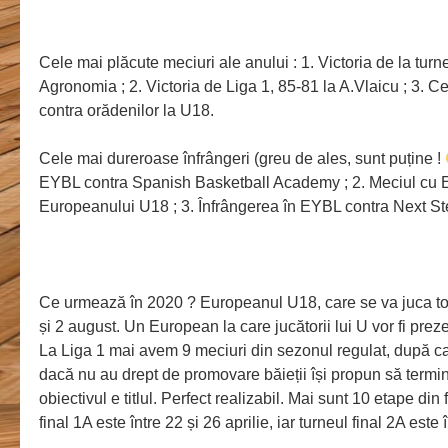
Cele mai plăcute meciuri ale anului : 1. Victoria de la turn
Agronomia ; 2. Victoria de Liga 1, 85-81 la A.Vlaicu ; 3. Cel
contra orădenilor la U18.
Cele mai dureroase înfrângeri (greu de ales, sunt puține !
EYBL contra Spanish Basketball Academy ; 2. Meciul cu E
Europeanului U18 ; 3. Înfrângerea în EYBL contra Next S
Ce urmează în 2020 ? Europeanul U18, care se va juca tot 
și 2 august. Un European la care jucătorii lui U vor fi prez
La Liga 1 mai avem 9 meciuri din sezonul regulat, după ca
dacă nu au drept de promovare băieții își propun să termi
obiectivul e titlul. Perfect realizabil. Mai sunt 10 etape din
final 1A este între 22 și 26 aprilie, iar turneul final 2A este 