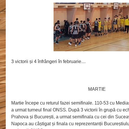
3 victorii și 4 înfrângeri în februarie…
MARTIE
Martie începe cu returul fazei semifinale. 110-53 cu Media
a urmat turneul final ONSS. După 3 victorii în grupă cu e
Prahova și București, a urmat semifinala cu cei din Suceav
Napoca au câștigat și finala cu reprezentanții Bucureștiu