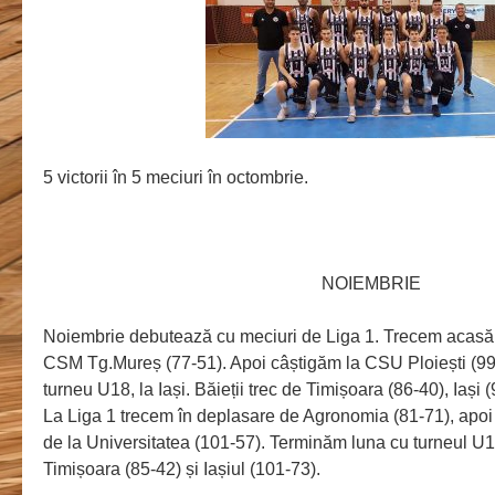
5 victorii în 5 meciuri în octombrie.
NOIEMBRIE
Noiembrie debutează cu meciuri de Liga 1. Trecem acasă
CSM Tg.Mureș (77-51). Apoi câștigăm la CSU Ploiești (9
turneu U18, la Iași. Băieții trec de Timișoara (86-40), Iași (
La Liga 1 trecem în deplasare de Agronomia (81-71), apoi
de la Universitatea (101-57). Terminăm luna cu turneul U
Timișoara (85-42) și Iașiul (101-73).