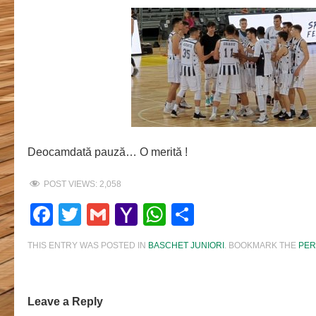
Deocamdată pauză… O merită !
POST VIEWS:
2,058
Facebook
Twitter
Gmail
Yahoo
WhatsApp
Share
Mail
THIS ENTRY WAS POSTED IN
BASCHET JUNIORI
. BOOKMARK THE
PER
Leave a Reply