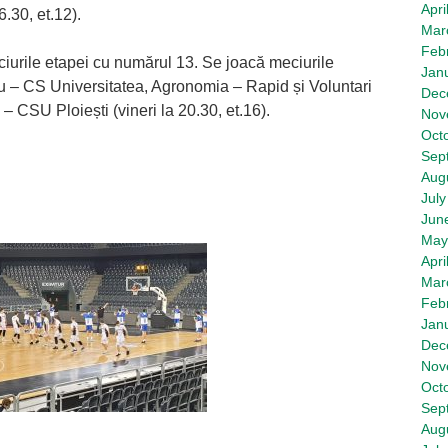
Apri
6.30, et.12).
Mar
Feb
iurile etapei cu numărul 13. Se joacă meciurile
Jan
iu – CS Universitatea, Agronomia – Rapid și Voluntari
Dec
– CSU Ploiești (vineri la 20.30, et.16).
Nov
Oct
Sep
Aug
July
Jun
May
Apri
Mar
Feb
Jan
Dec
Nov
Oct
Sep
Aug