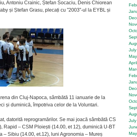
, Antoniu Crainic, Ștefan Socaciu, Denis Chiorean
Feb
aby și Ștefan Grasu, plecați cu ”2003”-ul la EYBL și
Jan
Dec
Nov
Oct
Sep
Aug
July
May
Apri
Mar
Feb
Jan
Dec
Nov
Arena din Cluj-Napoca, sâmbătă 11 ianuarie de la
Oct
i și duminică, împotriva celor de la Voluntari.
Sep
Aug
rcat, datorită reprogramărilor. Se mai joacă sâmbătă CS
July
0), Rapid – CSM Ploiești (14.00, et 12), duminică U-BT
Jun
May
a – Sibiu (14.00, et.12), luni Agronomia – Mureș