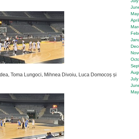
July
Jun
May
Apri
Mar
Feb
Jan
Dec
Nov
Oct
Sep
Aug
Todea, Toma Lungoci, Mihnea Divoiu, Luca Domocoș și
July
Jun
May