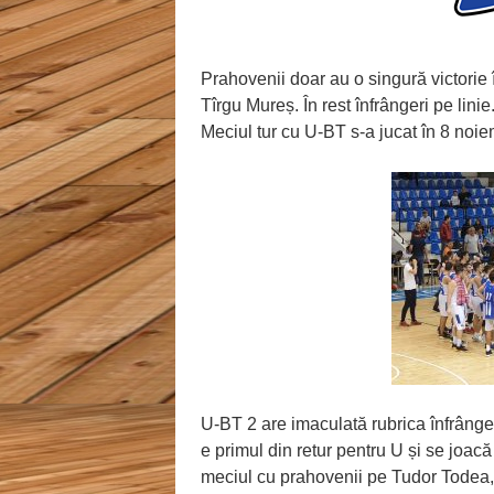
Prahovenii doar au o singură victorie
Tîrgu Mureș. În rest înfrângeri pe lini
Meciul tur cu U-BT s-a jucat în 8 noie
U-BT 2 are imaculată rubrica înfrângeril
e primul din retur pentru U și se joac
meciul cu prahovenii pe Tudor Todea