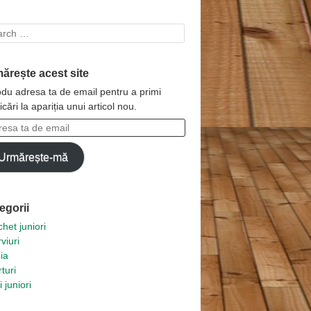
rch
ărește acest site
odu adresa ta de email pentru a primi
ficări la apariția unui articol nou.
esa
Urmărește-mă
l
egorii
het juniori
rviuri
ia
turi
i juniori