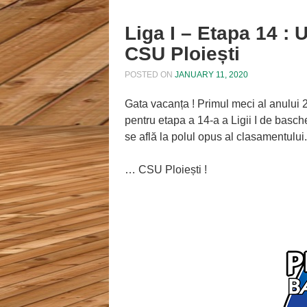
Liga I – Etapa 14 
CSU Ploiești
POSTED ON
JANUARY 11, 2020
Gata vacanța ! Primul meci al anului
pentru etapa a 14-a a Ligii I de basc
se află la polul opus al clasamentulu
… CSU Ploiești !