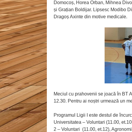
Domocoș, Horea Orban, Mihnea Divoiu
și Grațian Boldijar. Lipsesc Modibo Di
Dragoș Axinte din motive medicale.
Meciul cu prahovenii se joacă în BT 
12.30. Pentru ai noștri urmează un mec
Programul Ligii I este destul de încu
Universitatea – Voluntari (11.00, et.1
2 – Voluntari (11.00, et.12), Agronomi