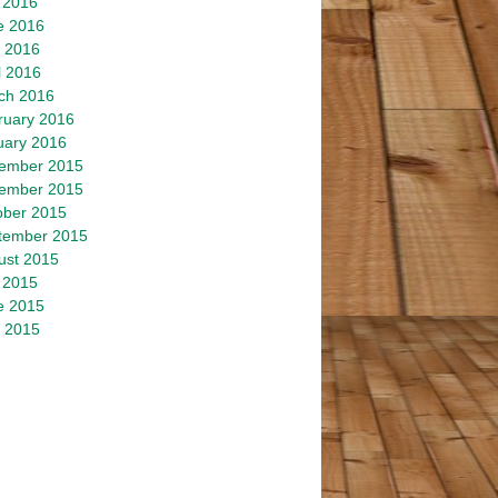
 2016
e 2016
 2016
l 2016
ch 2016
ruary 2016
uary 2016
ember 2015
ember 2015
ober 2015
tember 2015
ust 2015
 2015
e 2015
 2015