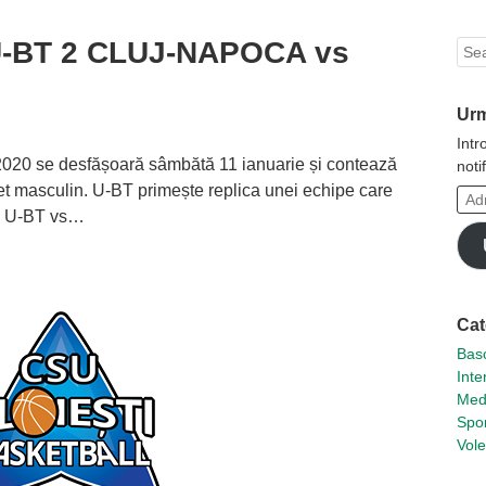
: U-BT 2 CLUJ-NAPOCA vs
Sea
Urm
Intr
 2020 se desfășoară sâmbătă 11 ianuarie și contează
noti
het masculin. U-BT primește replica unei echipe care
Adr
i. U-BT vs…
ta
de
emai
Cat
Basc
Inte
Med
Spor
Vole