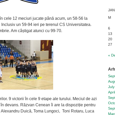
JAN
M
 în cele 12 meciuri jucate până acum, un 58-56 la
e. Inclusiv un 59-94 ieri pe terenul CS Universitatea.
6
mbrie. Am câștigat atunci cu 99-70.
13
20
27
« D
Arh
Sep
Aug
July
Apri
Sep
or. 9 victorii în cele 9 etape ale turului. Meciul de azi
Oct
ă în devans. Răzvan Cenean îi are la dispoziție pentru
Sep
, Alexandru Duică, Toma Lungoci, Toni Rotaru, Luca
Mar