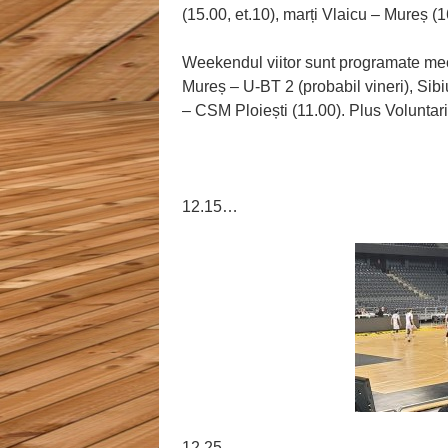
(15.00, et.10), marți Vlaicu – Mureș (1
Weekendul viitor sunt programate mec
Mureș – U-BT 2 (probabil vineri), Sib
– CSM Ploiești (11.00). Plus Voluntari 
12.15…
12.25…