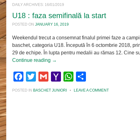
DAILY ARCHIVES:
16/01/2019
U18 : faza semifinală la start
POSTED ON
JANUARY 16, 2019
Weekendul trecut a consemnat finalul primei faze a campi
baschet, categoria U18. Începută în 6 octombrie 2018, prim
29 de echipe. În lupta pentru medalii au rămas 12. Cine
Continue reading
→
Facebook
Twitter
Gmail
Yahoo
WhatsApp
Share
Mail
POSTED IN
BASCHET JUNIORI
•
LEAVE A COMMENT