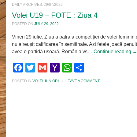
DAILY ARCHIVES:
29/07/2022
Volei U19 – FOTE : Ziua 4
POSTED ON
JULY 29, 2022
Vineri 29 iulie. Ziua a patra a competiției de volei femin
nu a reușit calificarea în semifinale. Azi fetele joacă penul
avea o partidă ușoară. România vs…
Continue reading
Facebook
Twitter
Gmail
Yahoo
WhatsApp
Share
Mail
POSTED IN
VOLEI JUNIORI
•
LEAVE A COMMENT