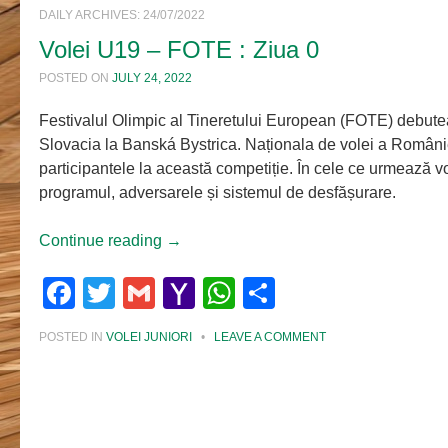
DAILY ARCHIVES:
24/07/2022
Volei U19 – FOTE : Ziua 0
POSTED ON
JULY 24, 2022
Festivalul Olimpic al Tineretului European (FOTE) debute
Slovacia la Banská Bystrica. Naționala de volei a României
participantele la această competiție. În cele ce urmează vo
programul, adversarele și sistemul de desfășurare.
Continue reading
→
Facebook
Twitter
Gmail
Yahoo
WhatsApp
Share
Mail
POSTED IN
VOLEI JUNIORI
•
LEAVE A COMMENT